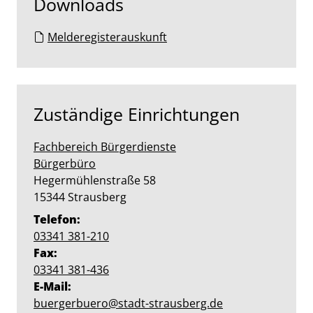
Downloads
Melderegisterauskunft
Zuständige Einrichtungen
Fachbereich Bürgerdienste
Bürgerbüro
Straße:
Hausnummer:
Hegermühlenstraße
58
PLZ:
Ort:
15344
Strausberg
Telefon:
03341 381-210
Fax:
03341 381-436
E-Mail:
buergerbuero@stadt-strausberg.de