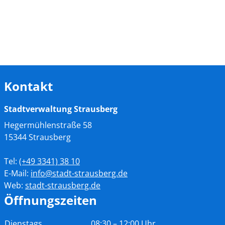
Kontakt
Stadtverwaltung Strausberg
Hegermühlenstraße 58
15344 Strausberg
Tel:
(+49
3341) 38 10
E-Mail:
info@stadt-strausberg.de
Web:
stadt-strausberg.de
Öffnungszeiten
Tag
Zeiten
Dienstags
08:30 – 12:00 Uhr