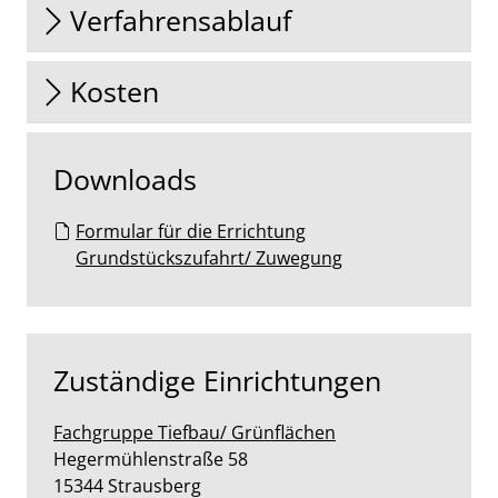
Verfahrensablauf
Kosten
Downloads
Formular für die Errichtung
Grundstückszufahrt/ Zuwegung
Zuständige Einrichtungen
Fachgruppe Tiefbau/ Grünflächen
Straße:
Hausnummer:
Hegermühlenstraße
58
PLZ:
Ort:
15344
Strausberg