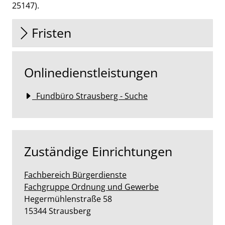
25147).
Fristen
Onlinedienstleistungen
Fundbüro Strausberg - Suche
Zuständige Einrichtungen
Fachbereich Bürgerdienste
Fachgruppe Ordnung und Gewerbe
Straße:
Hausnummer:
Hegermühlenstraße
58
PLZ:
Ort:
15344
Strausberg