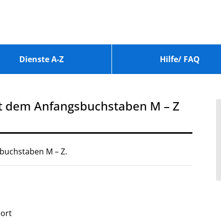
Dienste A-Z
Hilfe/ FAQ
it dem Anfangsbuchstaben M – Z
buchstaben M – Z.
port