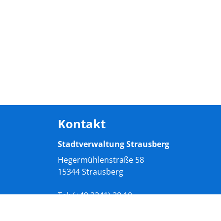
Kontakt
Stadtverwaltung Strausberg
Hegermühlenstraße 58
15344 Strausberg
Tel:
(+49
3341) 38 10
E-Mail:
info@stadt-strausberg.de
Web:
stadt-strausberg.de