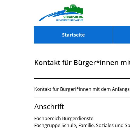
Zum Header
Zum Hauptinhalt
Zum Footer
Zum Hauptinhalt springen
Startseite
Kontakt für Bürger*innen m
Beschreibung
Kontakt für Bürgeri*innen mit dem Anfangs
Anschrift
Fachbereich Bürgerdienste
Fachgruppe Schule, Familie, Soziales und S