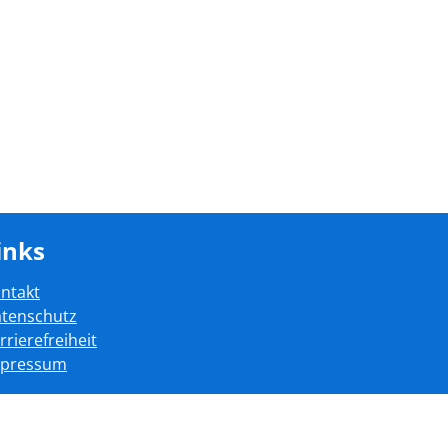
inks
ntakt
tenschutz
rrierefreiheit
mpressum