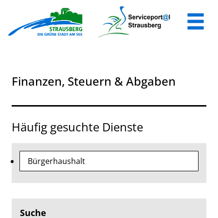
Zum Header
Zum Hauptinhalt
Zum Footer
Zum Hauptinhalt springen
Finanzen, Steuern & Abgaben
Häufig gesuchte Dienste
Bürgerhaushalt
Suche