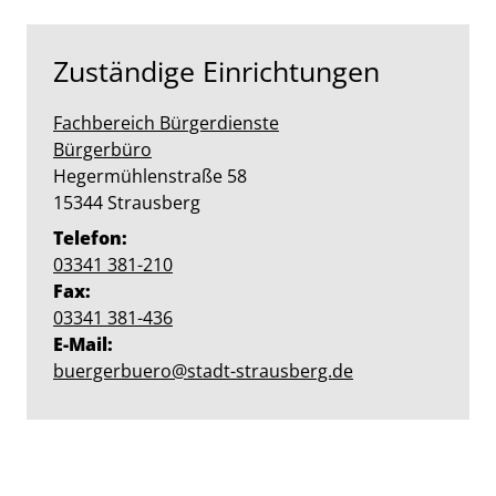
Zuständige Einrichtungen
Fachbereich Bürgerdienste
Bürgerbüro
Straße:
Hausnummer:
Hegermühlenstraße
58
PLZ:
Ort:
15344
Strausberg
Telefon:
03341 381-210
Fax:
03341 381-436
E-Mail:
buergerbuero@stadt-strausberg.de